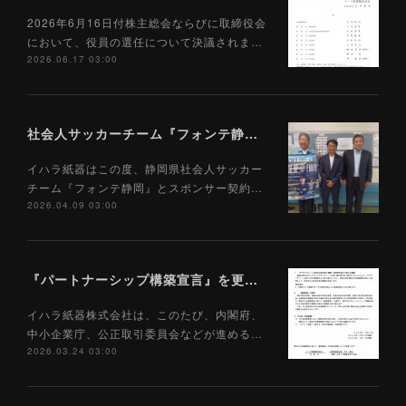
2026年6月16日付株主総会ならびに取締役会
において、役員の選任について決議されま…
2026.06.17 03:00
社会人サッカーチーム『フォンテ静岡』とのスポンサー契約締結について
イハラ紙器はこの度、静岡県社会人サッカー
チーム『フォンテ静岡』とスポンサー契約…
2026.04.09 03:00
『パートナーシップ構築宣言』を更新しました。
イハラ紙器株式会社は、このたび、内閣府、
中小企業庁、公正取引委員会などが進める…
2026.03.24 03:00