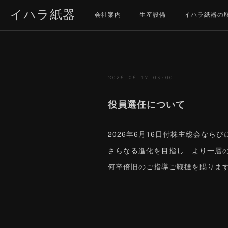
イハラ紙器
会社案内
生産設備
イハラ紙器の
2026.06.17 03:00
役員選任について
2026年6月16日付株主総会な
さらなる進化を目指し より一層
何卒倍旧のご指導ご鞭撻を賜りま