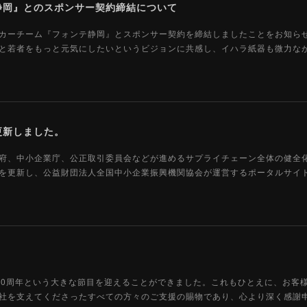
静岡』とのスポンサー契約締結について
カーチーム『フォンテ静岡』とスポンサー契約を締結しましたことをお知ら
と若者をもっと元気にしたいというビジョンに共感し、イハラ紙器も微力な
更新しました。
府、中小企業庁、公正取引委員会などが進めるサプライチェーン全体の健全
を更新し、公益財団法人全国中小企業振興機関協会が運営するポータルサイ
70周年という大きな節目を迎えることができました。これもひとえに、お客
社を支えてくださったすべての方々のご支援の賜物であり、心より深く感謝