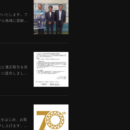
せいたします。フ
がら地域に貢献…
化と適正取引を目
トに提出しまし…
様をはじめ、お取
申し上げます。…