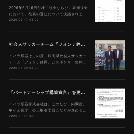
2026年6月16日付株主総会ならびに取締役会
において、役員の選任について決議されま…
2026.06.17 03:00
社会人サッカーチーム『フォンテ静岡』とのスポンサー契約締結について
イハラ紙器はこの度、静岡県社会人サッカー
チーム『フォンテ静岡』とスポンサー契約…
2026.04.09 03:00
『パートナーシップ構築宣言』を更新しました。
イハラ紙器株式会社は、このたび、内閣府、
中小企業庁、公正取引委員会などが進める…
2026.03.24 03:00