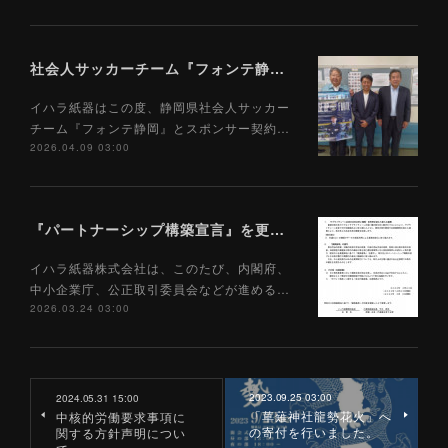
社会人サッカーチーム『フォンテ静岡』とのスポンサー契約締結について
イハラ紙器はこの度、静岡県社会人サッカー
チーム『フォンテ静岡』とスポンサー契約…
2026.04.09 03:00
『パートナーシップ構築宣言』を更新しました。
イハラ紙器株式会社は、このたび、内閣府、
中小企業庁、公正取引委員会などが進める…
2026.03.24 03:00
2023.09.25 03:00
2024.05.31 15:00
「草薙神社龍勢花火」へ
中核的労働要求事項に
の寄付を行いました。
関する方針声明につい